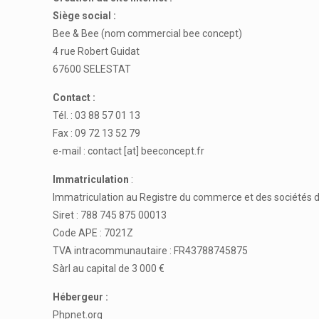
Siège social :
Bee & Bee (nom commercial bee concept)
4 rue Robert Guidat
67600 SELESTAT
Contact :
Tél. : 03 88 57 01 13
Fax : 09 72 13 52 79
e-mail : contact [at] beeconcept.fr
Immatriculation
:
Immatriculation au Registre du commerce et des sociétés d
Siret : 788 745 875 00013
Code APE : 7021Z
TVA intracommunautaire : FR43788745875
Sàrl au capital de 3 000 €
Hébergeur :
Phpnet.org